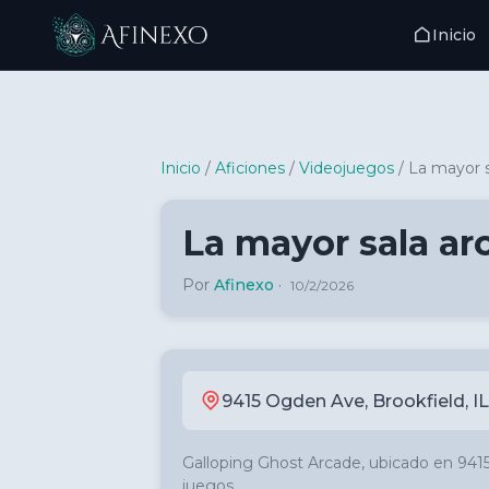
Inicio
Inicio Afinexo
Inicio
/
Aficiones
/
Videojuegos
/
La mayor 
La mayor sala a
Por
Afinexo
·
10/2/2026
9415 Ogden Ave, Brookfield, IL
Galloping Ghost Arcade, ubicado en 941
juegos. 
