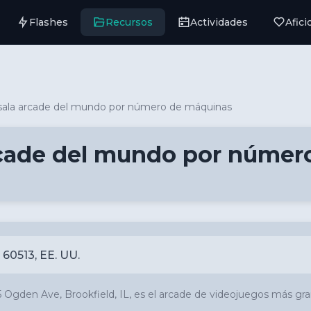
Flashes
Recursos
Actividades
Afic
sala arcade del mundo por número de máquinas
rcade del mundo por númer
 60513, EE. UU.
5 Ogden Ave, Brookfield, IL, es el arcade de videojuegos más g