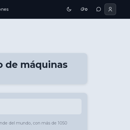
🪙
iones
0
o de máquinas
rande del mundo, con más de 1050 