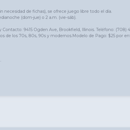
 necesidad de fichas), se ofrece juego libre todo el día. 

ianoche (dom-jue) o 2 a.m. (vie-sáb). 

n y Contacto: 9415 Ogden Ave, Brookfield, Illinois. Teléfono: (708
os de los 70s, 80s, 90s y modernos.Modelo de Pago: $25 por entrad

