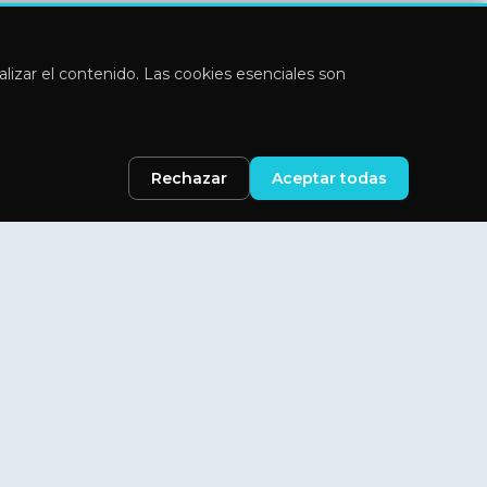
nalizar el contenido. Las cookies esenciales son
Rechazar
Aceptar todas
Legal
Aviso Legal
Política de privacidad
Cookies
Términos y condiciones