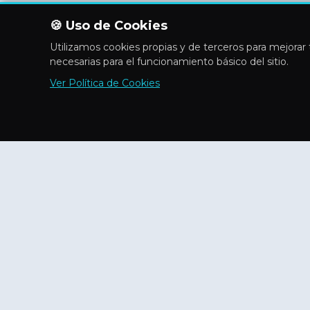
🍪 Uso de Cookies
Utilizamos cookies propias y de terceros para mejorar t
necesarias para el funcionamiento básico del sitio.
Ver Política de Cookies
Explora
Inicio
Flashes
Aficiones
Actividades
Directorio