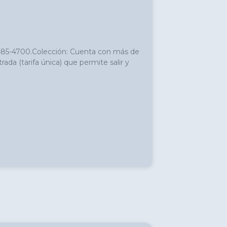
) 485-4700.Colección: Cuenta con más de 
a (tarifa única) que permite salir y 