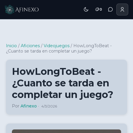
🪙
0
Inicio Afinexo
Inicio
/
Aficiones
/
Videojuegos
/
HowLongToBeat -
¿Cuanto se tarda en completar un juego?
HowLongToBeat -
¿Cuanto se tarda en
completar un juego?
Por
Afinexo
·
4/3/2026