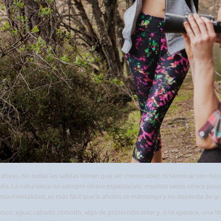
ivas. No todas las salidas tienen que ser memorables ni terminar con foto
 el día. La naturaleza no siempre ofrece espectáculo; muchas veces ofrece p
n esa mentalidad, es más fácil que la afición se mantenga y no dependa de g
oco: agua, calzado cómodo, algo de protección solar y, si te apetece, una lib