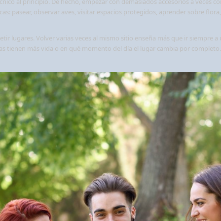
écnico al principio. De hecho, empezar con demasiados accesorios a veces co
as: pasear, observar aves, visitar espacios protegidos, aprender sobre flor
tir lugares. Volver varias veces al mismo sitio enseña más que ir siempre 
 tienen más vida o en qué momento del día el lugar cambia por completo. E