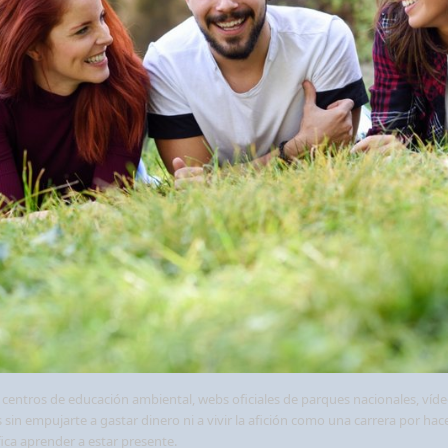
 centros de educación ambiental, webs oficiales de parques nacionales, víde
eas sin empujarte a gastar dinero ni a vivir la afición como una carrera por h
ica aprender a estar presente.