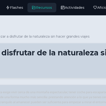
Flashes
Recursos
Actividades
Afic
 a disfrutar de la naturaleza sin hacer grandes viajes
isfrutar de la naturaleza s
za exige vivir cerca de una montaña espectacular, tener coche para escapar
a de una forma mucho más sencilla: prestando atención a lo que ya tienes ce
 tranquilo al amanecer pueden ser suficiente para empezar a mirar el entor