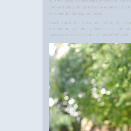
quieres volver. No hace falta comprar equipo t
conviene descubrir qué tipo de experiencia busc
rincones donde respirar mejor.
Una buena forma de mantener el interés es repe
más sombra, cuándo hay más silencio, qué zonas
convierte una salida casual en una afición real.