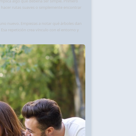
mplica algo que debería ser simple. Primero
a, hacer rutas suaves o simplemente encontrar
a uno nuevo. Empiezas a notar qué árboles dan
sa repetición crea vínculo con el entorno y