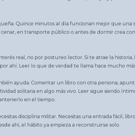
queña. Quince minutos al día funcionan mejor que una s
enar, en transporte público o antes de dormir crea con
rés real, no por postureo lector. Si te atrae la historia, l
por ahí. Leer lo que de verdad te llama hace mucho más f
ambién ayuda. Comentar un libro con otra persona, apunt
vidad solitaria en algo más vivo. Leer sigue siendo ínti
antenerlo en el tiempo.
ecesitas disciplina militar. Necesitas una entrada fácil, l
Desde ahí, el hábito ya empieza a reconstruirse solo.