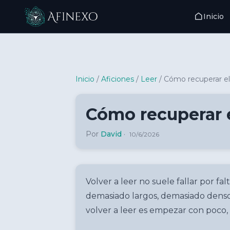
Inicio
Inicio Afinexo
Inicio
/
Aficiones
/
Leer
/
Cómo recuperar el 
Cómo recuperar e
Por
David
·
10/6/2026
Volver a leer no suele fallar por f
demasiado largos, demasiado densos 
volver a leer es empezar con poco, e