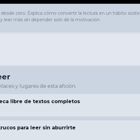
a desde cero. Explica cómo convertir la lectura en un hábito soste
 leer más sin depender solo de la motivación.
eer
laces y lugares de esta afición.
eca libre de textos completos
trucos para leer sin aburrirte