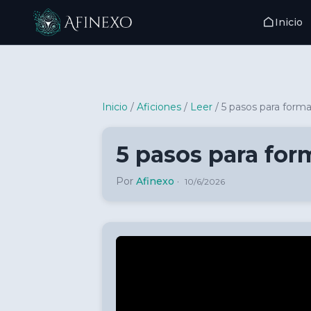
Inicio
Inicio Afinexo
Inicio
/
Aficiones
/
Leer
/
5 pasos para formar
5 pasos para form
Por
Afinexo
·
10/6/2026