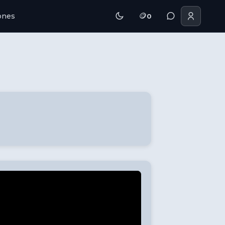
🪙
iones
0