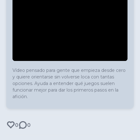
Vídeo pensado para gente que empieza desde cero 
y quiere orientarse sin volverse loca con tantas 
opciones. Ayuda a entender qué juegos suelen 
funcionar mejor para dar los primeros pasos en la 
afición.
0
0