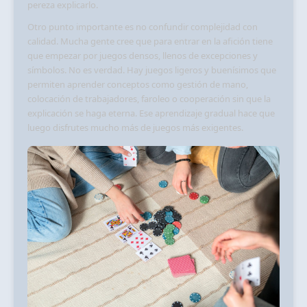
pereza explicarlo.
Otro punto importante es no confundir complejidad con
calidad. Mucha gente cree que para entrar en la afición tiene
que empezar por juegos densos, llenos de excepciones y
símbolos. No es verdad. Hay juegos ligeros y buenísimos que
permiten aprender conceptos como gestión de mano,
colocación de trabajadores, faroleo o cooperación sin que la
explicación se haga eterna. Ese aprendizaje gradual hace que
luego disfrutes mucho más de juegos más exigentes.