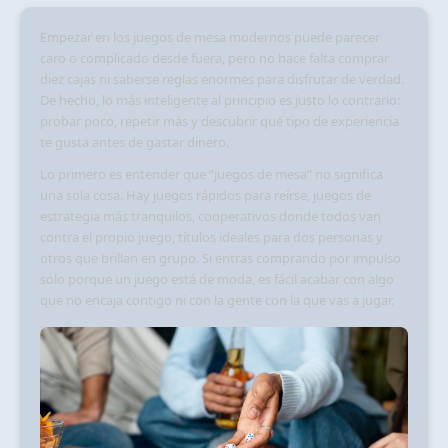
Empezar en los juegos de mesa modernos puede parecer
caro o complicado desde fuera, pero no hace falta comprar
diez cajas ni saberse reglas enormes para disfrutar de verdad.
De hecho, lo más inteligente al principio es justo lo contrario:
probar poco, repetir más y descubrir qué tipo de experiencia
te gusta antes de gastar dinero.
Lo primero es entender que “juegos de mesa” no significa
una sola cosa. Hay juegos rápidos para reírse, juegos de
estrategia más tranquilos, cooperativos donde todos van
contra el propio juego, títulos ideales para dos personas y
otros que brillan en grupo. Si entras comprando por impulso
solo porque un juego está de moda, es fácil acabar con algo
que no encaja contigo ni con la gente con la que vas a jugar.