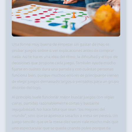
Una forma muy buena de empezar sin gastar de más es
probar juegos online o ver explicaciones antes de comprar
nada. Así te haces una idea del ritmo, la dificultad y el tipo de
decisiones que propone cada juego. También ayuda mucho
fijarse en cuánto dura una partida y con cuántas personas
funciona bien, porque muchos errores de principiante vienen
de elegir juegos demasiado largos o pensados para un grupo
distinto del tuyo.
Al principio suele funcionar mejor buscar juegos con reglas
claras, partidas razonablemente cortas y bastante
rejugabilidad. No hace falta que sean “los mejores del
mundo”, sino que te apetezca sacarlos a mesa sin pereza. Un
juego sencillo que ve la mesa diez veces vale mucho más que
uno espectacular que se queda criando polvo porque da