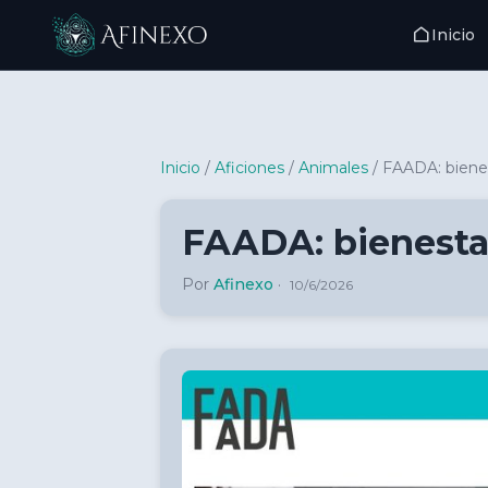
Inicio
Inicio Afinexo
Inicio
/
Aficiones
/
Animales
/
FAADA: bienes
FAADA: bienesta
Por
Afinexo
·
10/6/2026