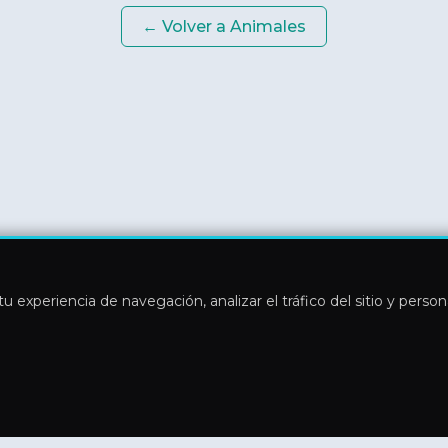
← Volver a
Animales
u experiencia de navegación, analizar el tráfico del sitio y perso