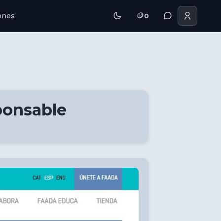
🪙
iones
0
ponsable