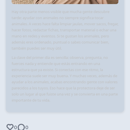
Hay otra parte menos visible que mucha gente descubre
tarde: ayudar con animales no siempre significa tocar
animales. A veces hace falta limpiar jaulas, mover sacos, fregar,
hacer fotos, redactar fichas, transportar material o echar una
mano en redes y eventos. Si te gustan los animales, pero
además eres ordenado, puntual o sabes comunicar bien,
también puedes ser muy útil.
La clave del primer día es sencilla: observa, pregunta, no
fuerces nada y entiende que estás entrando en una
estructura que ya existe. Si conectas con ese ritmo, la
experiencia suele ser muy buena. Y muchas veces, además de
ayudar a los animales, acabas encontrando gente con valores
parecidos a los tuyos. Eso hace que la protectora deje de ser
solo un lugar al que fuiste una vez y se convierta en una parte
importante de tu vida.
0
0