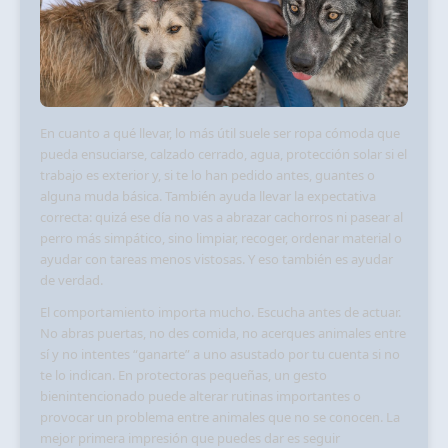
En cuanto a qué llevar, lo más útil suele ser ropa cómoda que
pueda ensuciarse, calzado cerrado, agua, protección solar si el
trabajo es exterior y, si te lo han pedido antes, guantes o
alguna muda básica. También ayuda llevar la expectativa
correcta: quizá ese día no vas a abrazar cachorros ni pasear al
perro más simpático, sino limpiar, recoger, ordenar material o
ayudar con tareas menos vistosas. Y eso también es ayudar
de verdad.
El comportamiento importa mucho. Escucha antes de actuar.
No abras puertas, no des comida, no acerques animales entre
sí y no intentes “ganarte” a uno asustado por tu cuenta si no
te lo indican. En protectoras pequeñas, un gesto
bienintencionado puede alterar rutinas importantes o
provocar un problema entre animales que no se conocen. La
mejor primera impresión que puedes dar es seguir