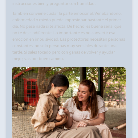
instrucciones bien y preguntar con humildad.
También conviene cuidar la parte emocional. Ver abandono,
enfermedad o miedo puede impresionar bastante el primer
día. No pasa nada si te afecta. De hecho, es buena señal que
no te deje indiferente. Lo importante es no convertir esa
emoción en impulsividad. Las protectoras necesitan personas
constantes, no solo personas muy sensibles durante una
tarde. Si sales tocado pero con ganas de volver y ayudar
mejor, vas por buen camino.