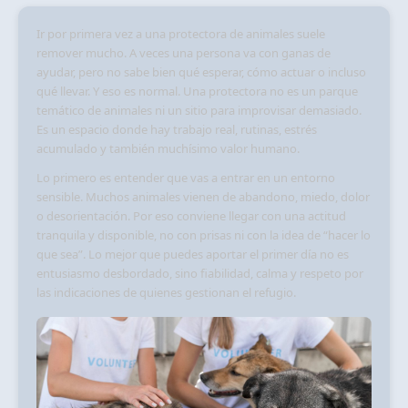
Ir por primera vez a una protectora de animales suele
remover mucho. A veces una persona va con ganas de
ayudar, pero no sabe bien qué esperar, cómo actuar o incluso
qué llevar. Y eso es normal. Una protectora no es un parque
temático de animales ni un sitio para improvisar demasiado.
Es un espacio donde hay trabajo real, rutinas, estrés
acumulado y también muchísimo valor humano.
Lo primero es entender que vas a entrar en un entorno
sensible. Muchos animales vienen de abandono, miedo, dolor
o desorientación. Por eso conviene llegar con una actitud
tranquila y disponible, no con prisas ni con la idea de “hacer lo
que sea”. Lo mejor que puedes aportar el primer día no es
entusiasmo desbordado, sino fiabilidad, calma y respeto por
las indicaciones de quienes gestionan el refugio.