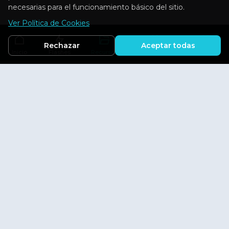
necesarias para el funcionamiento básico del sitio.
Ver Política de Cookies
Rechazar
Aceptar todas
Inicio
Flashes
Recursos
Actividades
Aficiones
Explora
Inicio
Flashes
Aficiones
Actividades
Directorio
Información