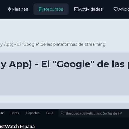
Flashes
Recursos
Actividades
Afic
 App) - El "Google" de las plataformas de streaming.
 App) - El "Google" de las