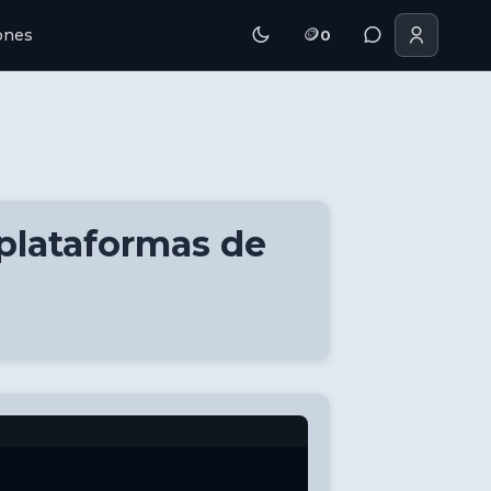
🪙
iones
0
 plataformas de