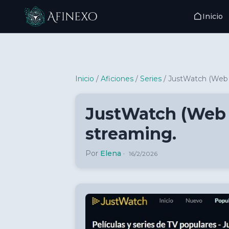
Inicio
Inicio Afinexo
Inicio
/
Aficiones
/
Series
/
JustWatch (Web y
JustWatch (Web y
streaming.
Por
Elena
·
16/2/2026