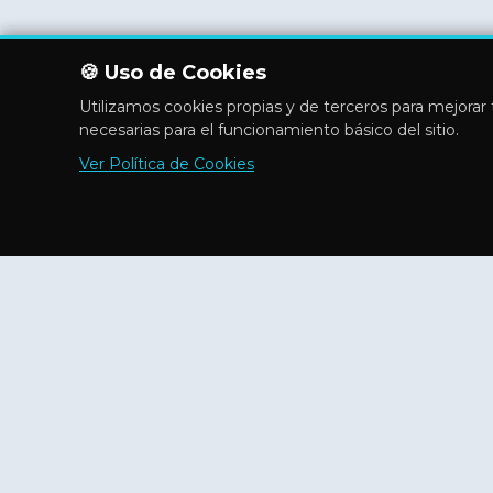
🍪 Uso de Cookies
Utilizamos cookies propias y de terceros para mejorar t
necesarias para el funcionamiento básico del sitio.
Ver Política de Cookies
Explora
Inicio
Flashes
Aficiones
Actividades