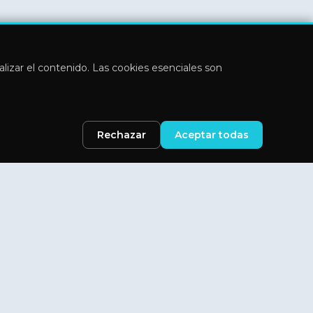
nalizar el contenido. Las cookies esenciales son
Rechazar
Aceptar todas
Legal
Aviso Legal
Política de privacidad
Cookies
Términos y condiciones