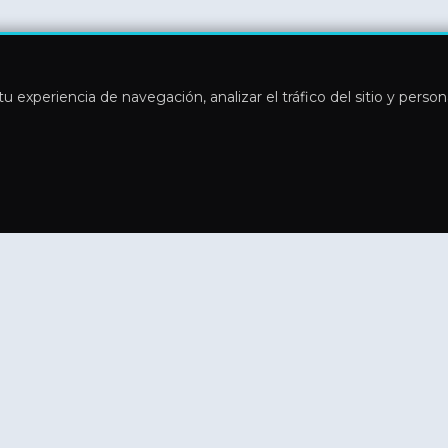
u experiencia de navegación, analizar el tráfico del sitio y perso
Información
Blog
Sobre Afinexo
Contacto
IA y asistentes