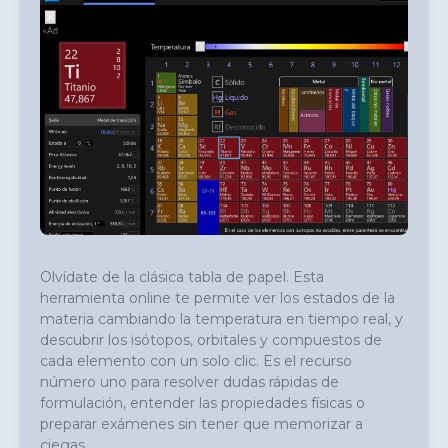
Olvídate de la clásica tabla de papel. Esta 
herramienta online te permite ver los estados de la 
materia cambiando la temperatura en tiempo real, y 
descubrir los isótopos, orbitales y compuestos de 
cada elemento con un solo clic. Es el recurso 
número uno para resolver dudas rápidas de 
formulación, entender las propiedades físicas o 
preparar exámenes sin tener que memorizar a 
ciegas.