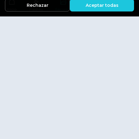
Rechazar
Aceptar todas
Inicio
Flashes
Recursos
Actividades
Aficiones
Explora
Inicio
Flashes
Aficiones
Actividades
Directorio
Información
Blog
Sobre Afinexo
Contacto