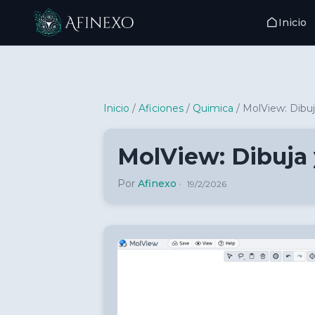
Inicio
Inicio Afinexo
Inicio
/
Aficiones
/
Quimica
/
MolView: Dibuj
MolView: Dibuja 
Por
Afinexo
·
19/2/2026