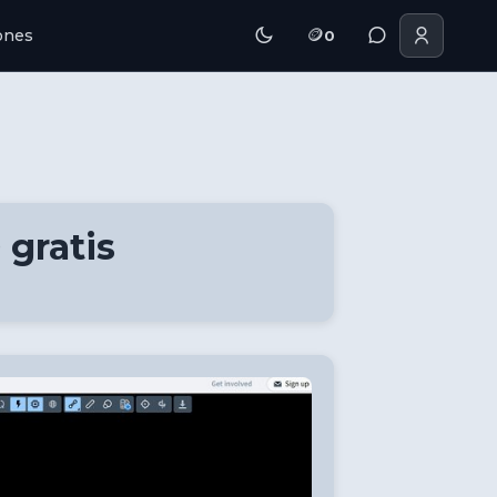
🪙
iones
0
 gratis