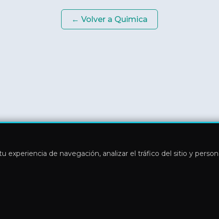
← Volver a
Quimica
u experiencia de navegación, analizar el tráfico del sitio y perso