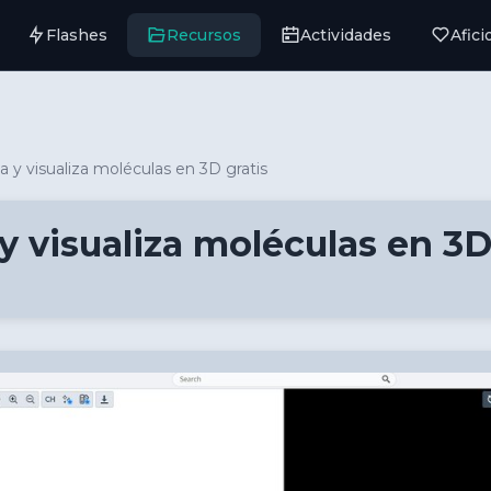
Flashes
Recursos
Actividades
Afic
a y visualiza moléculas en 3D gratis
y visualiza moléculas en 3D