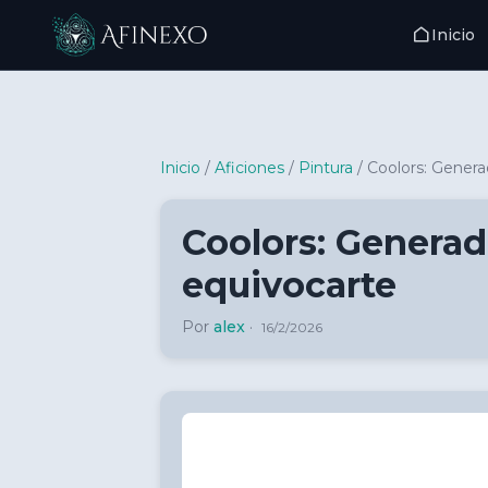
Inicio
Inicio Afinexo
Inicio
/
Aficiones
/
Pintura
/
Coolors: Genera
Coolors: Generad
equivocarte
Por
alex
·
16/2/2026