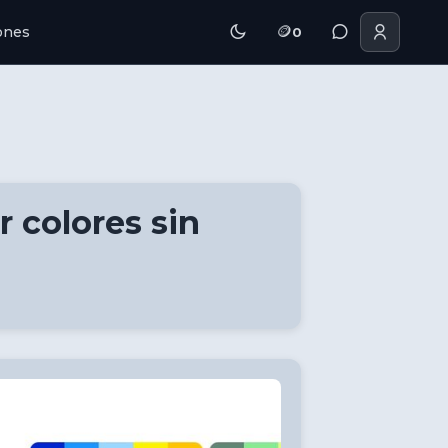
🪙
iones
0
 colores sin