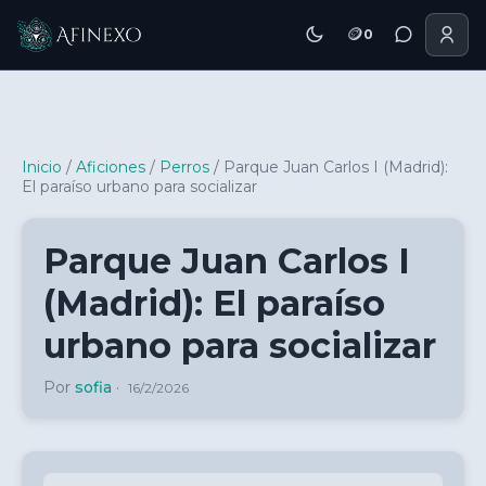
🪙
0
Inicio Afinexo
Inicio
/
Aficiones
/
Perros
/
Parque Juan Carlos I (Madrid):
El paraíso urbano para socializar
Parque Juan Carlos I
(Madrid): El paraíso
urbano para socializar
Por
sofia
·
16/2/2026