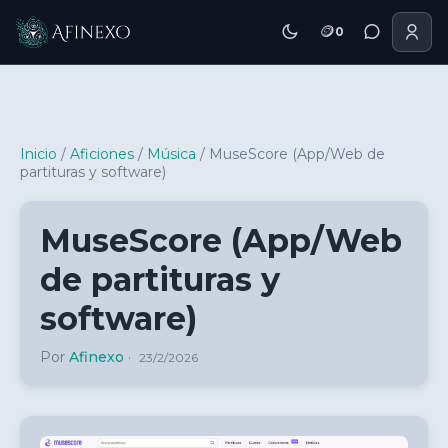
🪙
0
Inicio Afinexo
Inicio
/
Aficiones
/
Música
/
MuseScore (App/Web de
partituras y software)
MuseScore (App/Web
de partituras y
software)
Por
Afinexo
·
23/2/2026