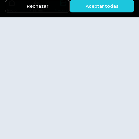
Rechazar
Aceptar todas
Inicio
Flashes
Recursos
Actividades
Aficiones
Explora
Inicio
Flashes
Aficiones
Actividades
Directorio
Información
Blog
Sobre Afinexo
Contacto