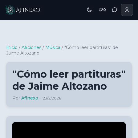
🪙
0
Inicio Afinexo
Inicio
/
Aficiones
/
Música
/
"Cómo leer partituras" de
Jaime Altozano
"Cómo leer partituras"
de Jaime Altozano
Por
Afinexo
·
23/2/2026