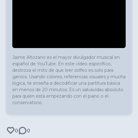
Jaime Altozano es el mayor divulgador musical en 
español de YouTube. En este vídeo específico, 
destroza el mito de que leer solfeo es solo para 
genios. Usando colores, referencias visuales y mucha 
lógica, te enseña a decodificar una partitura básica 
en menos de 20 minutos. Es un salvavidas absoluto 
para quien está empezando con el piano o el 
conservatorio.
0
0