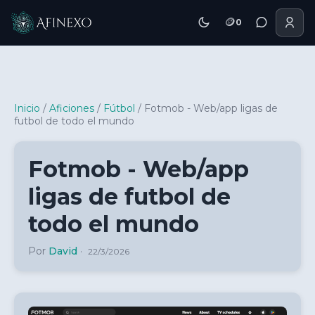
🪙
0
Inicio Afinexo
Inicio
/
Aficiones
/
Fútbol
/
Fotmob - Web/app ligas de
futbol de todo el mundo
Fotmob - Web/app
ligas de futbol de
todo el mundo
Por
David
·
22/3/2026