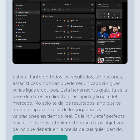
Estar al tanto de todos los resultados, alineaciones, 
estadísticas y noticias puede ser un caos si sigues 
varias ligas o equipos. Esta herramienta gratuita es la 
base de datos en directo más rápida y limpia del 
mercado. No solo te da los resultados, sino que te 
ofrece mapas de calor de los jugadores y 
valoraciones en tiempo real. Es la "chuleta" perfecta 
para que los más futboleros tengan datos objetivos 
de los que debatir en la previa de cualquier partido.