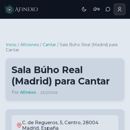
🪙
0
Inicio Afinexo
Inicio
/
Aficiones
/
Cantar
/
Sala Búho Real (Madrid) para
Cantar
Sala Búho Real
(Madrid) para Cantar
Por
Afinexo
·
23/2/2026
C. de Regueros, 5, Centro, 28004
Madrid, España