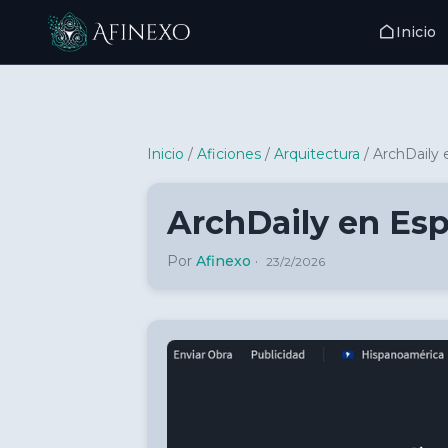
Inicio
Inicio Afinexo
Inicio
/
Aficiones
/
Arquitectura
/
ArchDaily 
ArchDaily en Esp
Por
Afinexo
·
23/2/2026