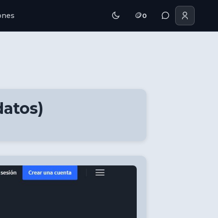
🪙
iones
0
datos)